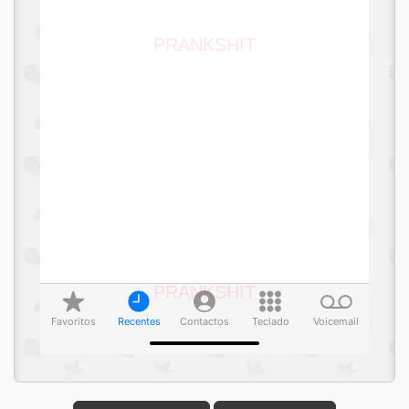
PRANKSHIT
PRANKSHIT
Favoritos
Recentes
Contactos
Teclado
Voicemail